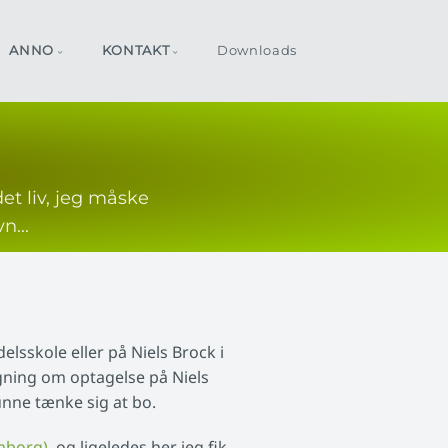
ANNO
KONTAKT
Downloads
et liv, jeg måske
n...
lsskole eller på Niels Brock i
gning om optagelse på Niels
unne tænke sig at bo.
mborg)
, og ligeledes her jeg fik