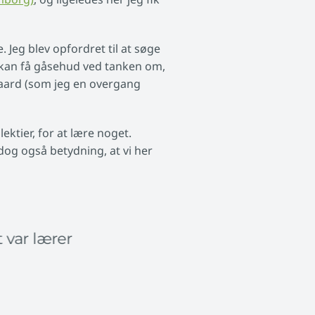
. Jeg blev opfordret til at søge
g kan få gåsehud ved tanken om,
aard (som jeg en overgang
ektier, for at lære noget.
 dog også betydning, at vi her
 var lærer
Klasselokale