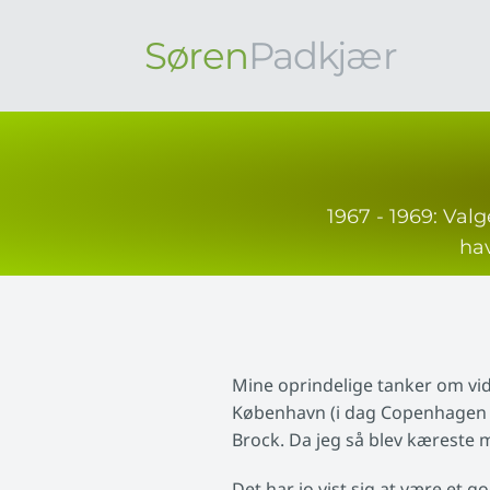
Søren
Padkjær
1967 - 1969: Val
hav
Mine oprindelige tanker om vide
København (i dag Copenhagen B
Brock. Da jeg så blev kæreste 
Det har jo vist sig at være et go