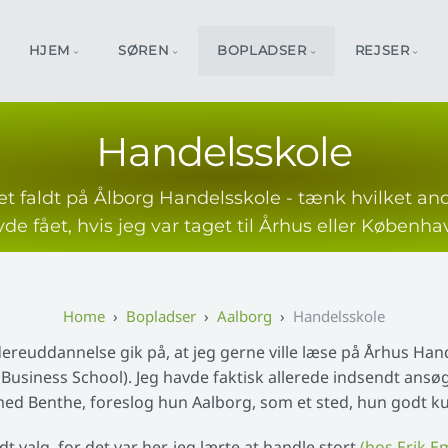
HJEM
SØREN
BOPLADSER
REJSER
Handelsskole
get faldt på Ålborg Handelsskole - tænk hvilket and
de fået, hvis jeg var taget til Århus eller Københav
Bopladser
Aalborg
Handelsskole
reuddannelse gik på, at jeg gerne ville læse på Århus Hande
usiness School). Jeg havde faktisk allerede indsendt ansø
med Benthe, foreslog hun Aalborg, som et sted, hun godt k
dt valg, for det var her, jeg lærte at handle stort
(hos Erik E