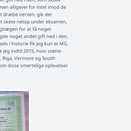
men alligevel for intet imod de
 at dræbe nerven, gik der
Det skete netop under eksamen,
vagtlægen for at få noget
agde noget andet gift ned i den.
lv i historie fik jeg kun et MG.
jeg indtil 2015, hvor støtte-
e, Riga, Vermont og South
m disse smertelige oplevelser.