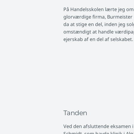
På Handelsskolen lærte jeg om a
glorværdige firma, Burmeister
da at stige en del, inden jeg so
omstændigt at handle værdipapir
ejerskab af en del af selskabet.
Tanden
Ved den afsluttende eksamen i 
Schmidt, som havde klinik i Alg