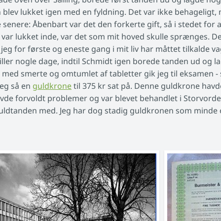
 blev lukket igen med en fyldning. Det var ikke behageligt, 
 senere: Åbenbart var det den forkerte gift, så i stedet for
n var lukket inde, var det som mit hoved skulle sprænges. 
 jeg for første og eneste gang i mit liv har måttet tilkalde 
piller nogle dage, indtil Schmidt igen borede tanden ud og l
 med smerte og omtumlet af tabletter gik jeg til eksamen - se
jeg så en
guldkrone
til 375 kr sat på. Denne guldkrone havde 
de forvoldt problemer og var blevet behandlet i Storvord
guldtanden med. Jeg har dog stadig guldkronen som minde o