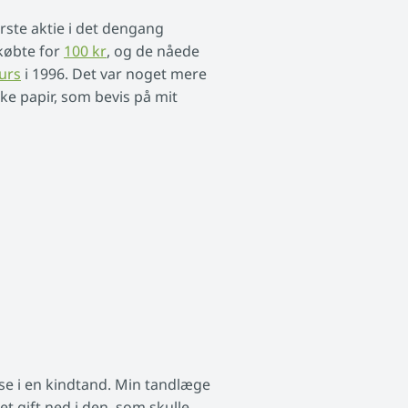
rste aktie i det dengang
 købte for
100 kr
, og de nåede
urs
i 1996. Det var noget mere
ke papir, som bevis på mit
lse i en kindtand. Min tandlæge
t gift ned i den, som skulle