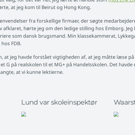
ørte, at jeg kom til Beirut og Hong Kong.
 henvendelser fra forskellige firmaer, der søgte medarbejdere
v afklaret, hørte jeg om den ledige stilling hos Emborg. Je
 kariere som dansk brugsmand. Min klassekammerat, Lykkeg
t hos FDB.
 at jeg havde forstået vigtigheden af, at jeg måtte læse på l
fra et G på realskolen til et MG+ på Handelsskolen. Det havde
angte, at vi kunne lektierne.
Lund var skoleinspektør
Waarst