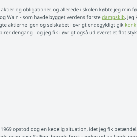
ktier og obligationer, og allerede i skolen købte jeg min fø
 og Wain - som havde bygget verdens første
dampskib
. Jeg
lgte aktierne igen og selskabet i øvrigt endegyldigt gik
konk
er dengang - og jeg fik i øvrigt også udleveret et flot styk
1969 opstod dog en kedelig situation, idet jeg fik betænde
ade oven over Salling, borede først tanden ud og lagde noge