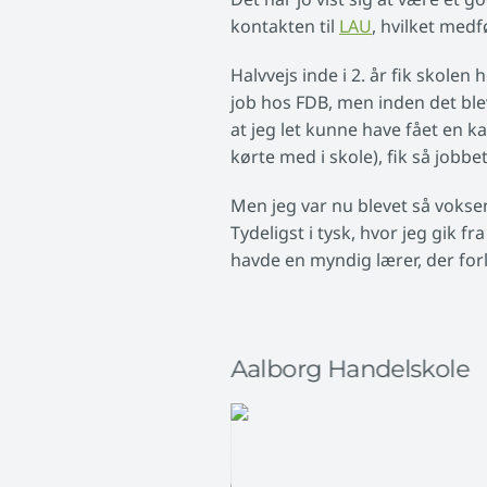
kontakten til
LAU
, hvilket medf
Halvvejs inde i 2. år fik skolen
job hos FDB, men inden det ble
at jeg let kunne have fået en
kørte med i skole), fik så jobbe
Men jeg var nu blevet så voksen,
Tydeligst i tysk, hvor jeg gik 
havde en myndig lærer, der forl
kale
Aalborg Handelskole