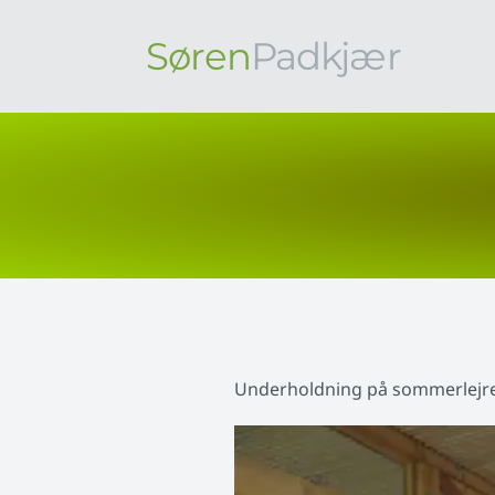
Søren
Padkjær
Underholdning på sommerlejr