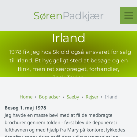
Søren
Padkjær
Irland
I 1978 fik jeg hos Skiold også ansvaret for salg
til Irland. Et hyggeligt sted at besøge og en
flink, men ret særpræget, forhandler,
Jack Taylor.
Bopladser
Saeby
Rejser
Irland
Besøg 1. maj 1978
Jeg havde en masse bøvl med at få de medbragte
brochurer gennem tolden - først blev de deponeret i
lufthavnen og med hjælp fra Mary på kontoret lykkedes