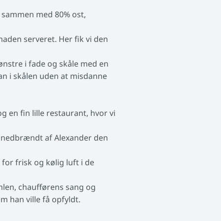
ød sammen med 80% ost,
den serveret. Her fik vi den
mønstre i fade og skåle med en
ran i skålen uden at misdanne
n fin lille restaurant, hvor vi
re nedbrændt af Alexander den
or frisk og kølig luft i de
mlen, chaufførens sang og
 han ville få opfyldt.