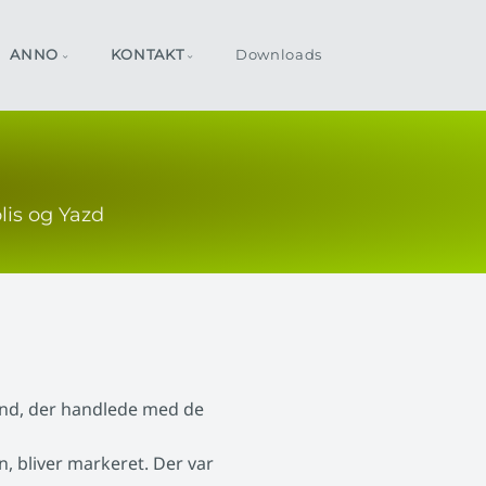
ANNO
KONTAKT
Downloads
lis og Yazd
and, der handlede med de
 bliver markeret. Der var