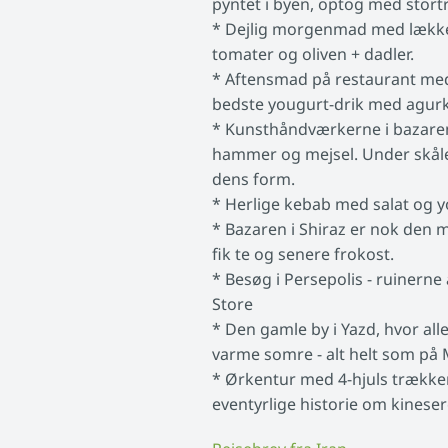
pyntet i byen, optog med stort
* Dejlig morgenmad med lækker
tomater og oliven + dadler.
* Aftensmad på restaurant med
bedste yougurt-drik med agur
* Kunsthåndværkerne i bazaren i 
hammer og mejsel. Under skålen
dens form.
* Herlige kebab med salat og yo
* Bazaren i Shiraz er nok den 
fik te og senere frokost.
* Besøg i Persepolis - ruinern
Store
* Den gamle by i Yazd, hvor alle
varme somre - alt helt som på 
* Ørkentur med 4-hjuls trækker
eventyrlige historie om kineser