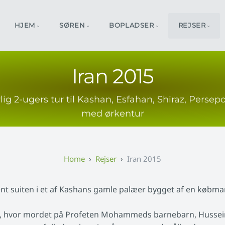
HJEM
SØREN
BOPLADSER
REJSER
Iran 2015
lig 2-ugers tur til Kashan, Esfahan, Shiraz, Persepo
med ørkentur
Rejser
Iran 2015
ent suiten i et af Kashans gamle palæer bygget af en købm
, hvor mordet på Profeten Mohammeds barnebarn, Hussein,