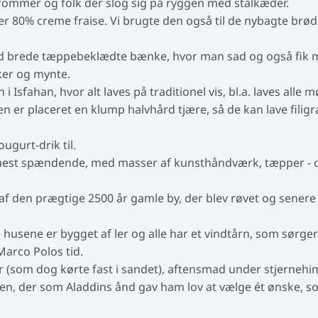
rommer og folk der slog sig på ryggen med stålkæder.
 80% creme fraise. Vi brugte den også til de nybagte br
 brede tæppebeklædte bænke, hvor man sad og også fik ma
ker og mynte.
Isfahan, hvor alt laves på traditionel vis, bl.a. laves alle 
 er placeret en klump halvhård tjære, så de kan lave filig
ugurt-drik til.
mest spændende, med masser af kunsthåndværk, tæpper - og e
e af den prægtige 2500 år gamle by, der blev røvet og sene
 husene er bygget af ler og alle har et vindtårn, som sørger f
Marco Polos tid.
 (som dog kørte fast i sandet), aftensmad under stjernehi
en, der som Aladdins ånd gav ham lov at vælge ét ønske, som