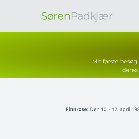
Søren
Padkjær
Mit første besøg 
deres
Finnrose:
Den 10. - 12. april 1