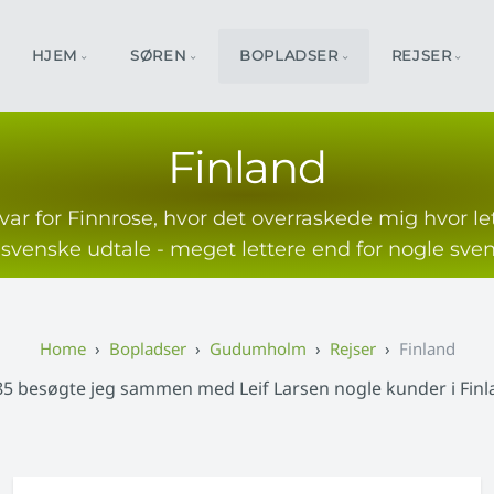
HJEM
SØREN
BOPLADSER
REJSER
Finland
var for Finnrose, hvor det overraskede mig hvor let
 svenske udtale - meget lettere end for nogle sven
Bopladser
Gudumholm
Rejser
Finland
985 besøgte jeg sammen med Leif Larsen nogle kunder i Finl