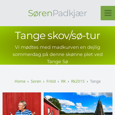
Søren
Padkjær
Tange skov/sø-tur
Vi mødtes med madkurven en dejlig
sommerdag på denne skønne plet ved
Tange Sø
Soren
Fritid
RK
Rk2015
Tange