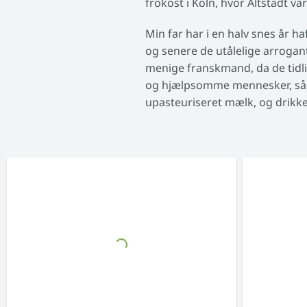
frokost i Köln, hvor Altstadt 
Min far har i en halv snes år 
og senere de utålelige arrogan
menige franskmand, da de tidlig
og hjælpsomme mennesker, så nu
upasteuriseret mælk, og drikke 