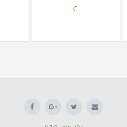
© 2026
sopax.dk/X3