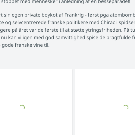
var stoppet med mennesker i anledning af en bøsseparade!!
haft sin egen private boykot af Frankrig - først pga atomb
te og selvcentrerede franske politikere med Chirac i spidse
ere på året var de første til at støtte ytringsfriheden. På 
 kan vi igen med god samvittighed spise de pragtfulde fra
gode franske vine til.