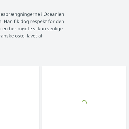
ombesprængningerne i Oceanien
n. Han fik dog respekt for den
turen her mødte vi kun venlige
nske oste, lavet af