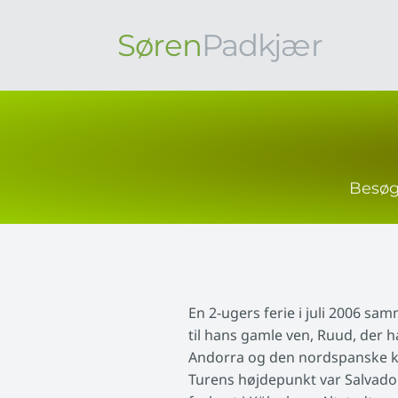
Søren
Padkjær
Besøg 
En 2-ugers ferie i juli 2006 s
til hans gamle ven, Ruud, der h
Andorra og den nordspanske k
Turens højdepunkt var Salvador