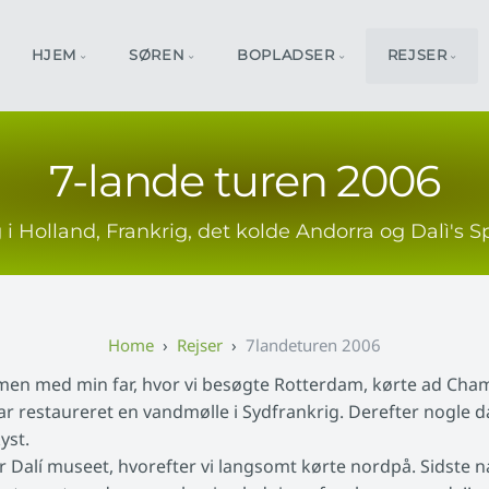
HJEM
SØREN
BOPLADSER
REJSER
7-lande turen 2006
i Holland, Frankrig, det kolde Andorra og Dalì's 
Rejser
7landeturen 2006
ammen med min far, hvor vi besøgte Rotterdam, kørte ad Cham
ar restaureret en vandmølle i Sydfrankrig. Derefter nogle d
yst.
 Dalí museet, hvorefter vi langsomt kørte nordpå. Sidste 