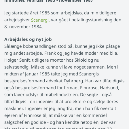
millioner. Februar 1985 - november 1987
Jeg startede året 1985 som arbejdsløs, da min tidligere
arbejdsgiver
Scanergi,
var gået i betalingsstandsning den
8. november 1984.
Arbejdsløs og nyt job
Sålænge bobehandlingen stod på, kunne jeg ikke påtage
mig andet arbejde. Frank og jeg havde møder med bl.a.
Holger Senft, tidligere montør hos Skiold og nu
selvstændig. Måske kunne vi lave noget sammen. Men i
midten af januar 1985 talte jeg med Scanergis
bestyrelsesformand advokat Dyhrberg. Han var tilfældigvis
også bestyrelsesformand for firmaet Finnrose, Hadsund,
som laver udstyr til møbelindustrien. De søgte - også
tilfældigvis - en ingeniør til at projektere og sælge deres
maskiner. Ingeniør er jeg langtfra, men han fik overtalt
ejeren af Finnrose til, at måske var en kommerciel
salgschef en god ide - og han kendte netop én, der var