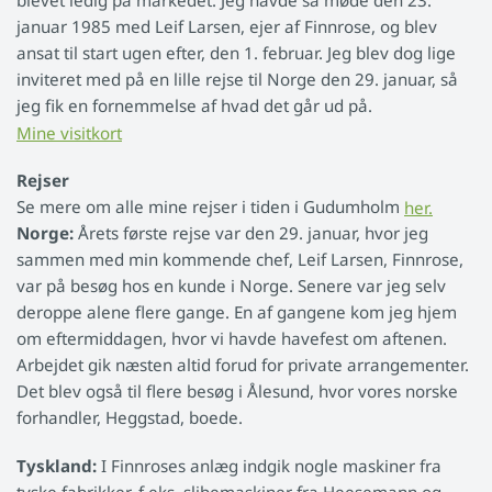
blevet ledig på markedet. Jeg havde så møde den 23.
januar 1985 med Leif Larsen, ejer af Finnrose, og blev
ansat til start ugen efter, den 1. februar. Jeg blev dog lige
inviteret med på en lille rejse til Norge den 29. januar, så
jeg fik en fornemmelse af hvad det går ud på.
Mine visitkort
Rejser
Se mere om alle mine rejser i tiden i Gudumholm
her.
Norge:
Årets første rejse var den 29. januar, hvor jeg
sammen med min kommende chef, Leif Larsen, Finnrose,
var på besøg hos en kunde i Norge. Senere var jeg selv
deroppe alene flere gange. En af gangene kom jeg hjem
om eftermiddagen, hvor vi havde havefest om aftenen.
Arbejdet gik næsten altid forud for private arrangementer.
Det blev også til flere besøg i Ålesund, hvor vores norske
forhandler, Heggstad, boede.
Tyskland:
I Finnroses anlæg indgik nogle maskiner fra