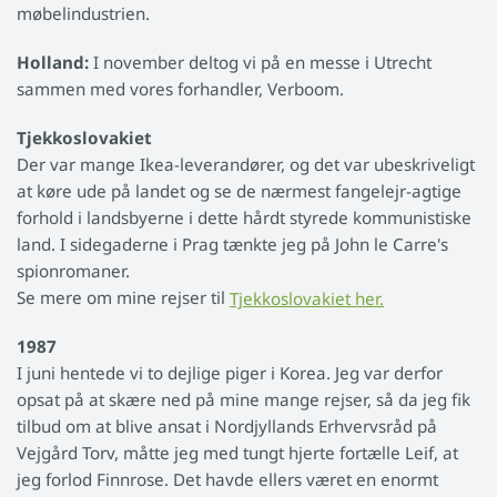
møbelindustrien.
Holland:
I november deltog vi på en messe i Utrecht
sammen med vores forhandler, Verboom.
Tjekkoslovakiet
Der var mange Ikea-leverandører, og det var ubeskriveligt
at køre ude på landet og se de nærmest fangelejr-agtige
forhold i landsbyerne i dette hårdt styrede kommunistiske
land. I sidegaderne i Prag tænkte jeg på John le Carre's
spionromaner.
Se mere om mine rejser til
Tjekkoslovakiet her.
1987
I juni hentede vi to dejlige piger i Korea. Jeg var derfor
opsat på at skære ned på mine mange rejser, så da jeg fik
tilbud om at blive ansat i Nordjyllands Erhvervsråd på
Vejgård Torv, måtte jeg med tungt hjerte fortælle Leif, at
jeg forlod Finnrose. Det havde ellers været en enormt