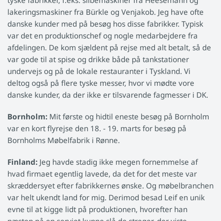
tyske fabrikker, f.eks. slibemaskiner fra Heesemann og
lakeringsmaskiner fra Bürkle og Venjakob. Jeg have ofte
danske kunder med på besøg hos disse fabrikker. Typisk
var det en produktionschef og nogle medarbejdere fra
afdelingen. De kom sjældent på rejse med alt betalt, så de
var gode til at spise og drikke både på tankstationer
undervejs og på de lokale restauranter i Tyskland. Vi
deltog også på flere tyske messer, hvor vi mødte vore
danske kunder, da der ikke er tilsvarende fagmesser i DK.
Bornholm:
Mit første og hidtil eneste besøg på Bornholm
var en kort flyrejse den 18. - 19. marts for besøg på
Bornholms Møbelfabrik i Rønne.
Finland:
Jeg havde stadig ikke megen fornemmelse af
hvad firmaet egentlig lavede, da det for det meste var
skræddersyet efter fabrikkernes ønske. Og møbelbranchen
var helt ukendt land for mig. Derimod besad Leif en unik
evne til at kigge lidt på produktionen, hvorefter han