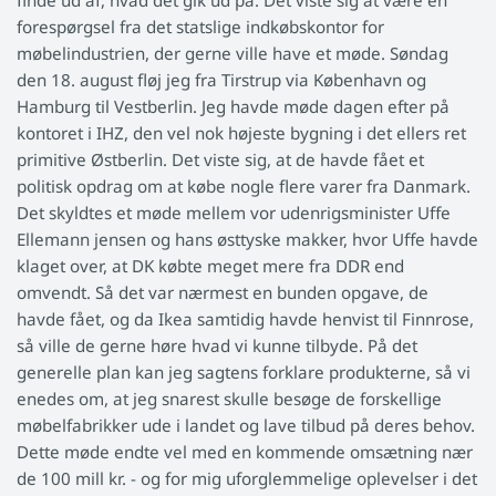
finde ud af, hvad det gik ud på. Det viste sig at være en
forespørgsel fra det statslige indkøbskontor for
møbelindustrien, der gerne ville have et møde. Søndag
den 18. august fløj jeg fra Tirstrup via København og
Hamburg til Vestberlin. Jeg havde møde dagen efter på
kontoret i IHZ, den vel nok højeste bygning i det ellers ret
primitive Østberlin. Det viste sig, at de havde fået et
politisk opdrag om at købe nogle flere varer fra Danmark.
Det skyldtes et møde mellem vor udenrigsminister Uffe
Ellemann jensen og hans østtyske makker, hvor Uffe havde
klaget over, at DK købte meget mere fra DDR end
omvendt. Så det var nærmest en bunden opgave, de
havde fået, og da Ikea samtidig havde henvist til Finnrose,
så ville de gerne høre hvad vi kunne tilbyde. På det
generelle plan kan jeg sagtens forklare produkterne, så vi
enedes om, at jeg snarest skulle besøge de forskellige
møbelfabrikker ude i landet og lave tilbud på deres behov.
Dette møde endte vel med en kommende omsætning nær
de 100 mill kr. - og for mig uforglemmelige oplevelser i det