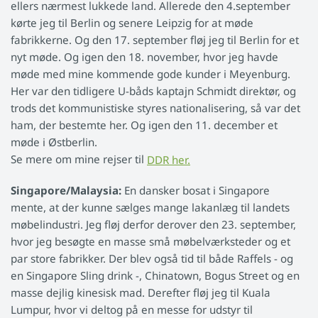
ellers nærmest lukkede land. Allerede den 4.september
kørte jeg til Berlin og senere Leipzig for at møde
fabrikkerne. Og den 17. september fløj jeg til Berlin for et
nyt møde. Og igen den 18. november, hvor jeg havde
møde med mine kommende gode kunder i Meyenburg.
Her var den tidligere U-båds kaptajn Schmidt direktør, og
trods det kommunistiske styres nationalisering, så var det
ham, der bestemte her. Og igen den 11. december et
møde i Østberlin.
Se mere om mine rejser til
DDR her.
Singapore/Malaysia:
En dansker bosat i Singapore
mente, at der kunne sælges mange lakanlæg til landets
møbelindustri. Jeg fløj derfor derover den 23. september,
hvor jeg besøgte en masse små møbelværksteder og et
par store fabrikker. Der blev også tid til både Raffels - og
en Singapore Sling drink -, Chinatown, Bogus Street og en
masse dejlig kinesisk mad. Derefter fløj jeg til Kuala
Lumpur, hvor vi deltog på en messe for udstyr til