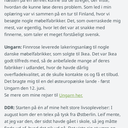
næsten på en serviet kunne slå de streger, der viste,
hvordan de kunne løse deres problem. Som led i min
oplæring var vi sammen på en tur til Finland, hvor vi
besøgte nogle møbelfabrikker. Det, som overraskede mig
mest, var egentlig, hvor let det var at snakke med
finnerne, som taler et meget forståeligt svensk.
Ungarn:
Finnrose leverede lakeringsanlæg til nogle
danske møbelfabrikker, som solgte til Ikea. Det var Ikea
godt tilfreds med, så de anbefalede mange af deres
fabrikker i udlandet, hvor de havde dårlig
overfladekvalitet, at de skulle kontakte os og få et tilbud.
Det bragte mig til en del østeuropæiske lande - først
Ungarn den 12. juni.
Se mere om mine rejser til
Ungarn her.
DDR:
Starten på én af mine helt store livsoplevelser: I
august kom der en telex på tysk fra Østberlin. Leif mente,
at jeg var den, der sidst havde gået i skole, så jeg måtte