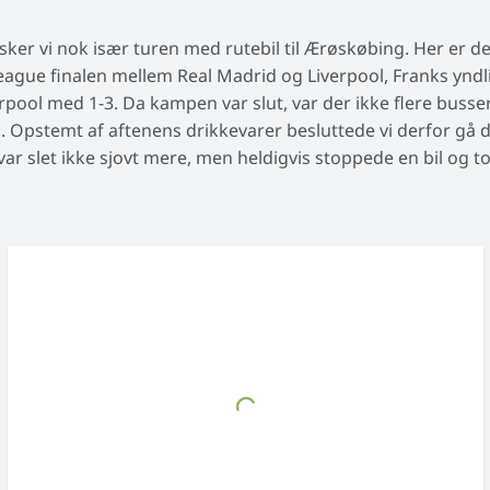
ker vi nok især turen med rutebil til Ærøskøbing. Her er d
eague finalen mellem Real Madrid og Liverpool, Franks yndl
ool med 1-3. Da kampen var slut, var der ikke flere busser 
 Opstemt af aftenens drikkevarer besluttede vi derfor gå 
ar slet ikke sjovt mere, men heldigvis stoppede en bil og t