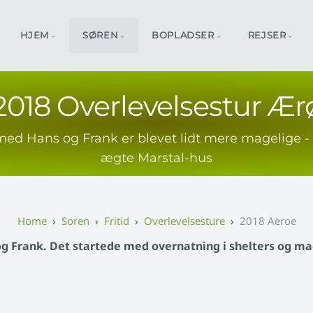
HJEM
SØREN
BOPLADSER
REJSER
2018 Overlevelsestur Ær
 med Hans og Frank er blevet lidt mere magelige -
ægte Marstal-hus
Soren
Fritid
Overlevelsesture
2018 Aeroe
Frank. Det startede med overnatning i shelters og mad o