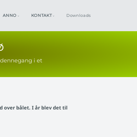
ANNO
KONTAKT
Downloads
ø
 dennegang i et
ver bålet. I år blev det til