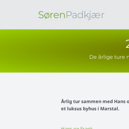
Søren
Padkjær
De årlige ture
Årlig tur sammen med Hans og 
et luksus byhus i Marstal.
Hans og Frank