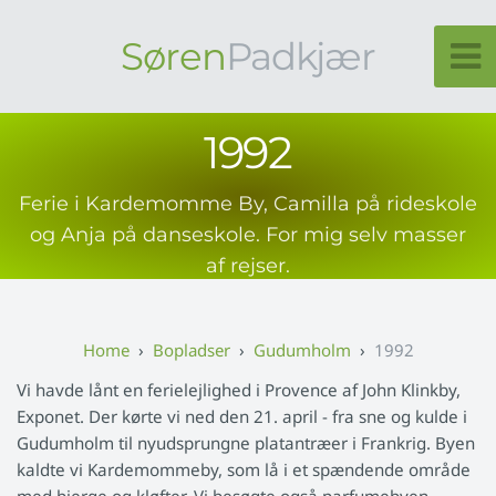
Søren
Padkjær
1992
Ferie i Kardemomme By, Camilla på rideskole
og Anja på danseskole. For mig selv masser
af rejser.
Bopladser
Gudumholm
1992
Vi havde lånt en ferielejlighed i Provence af John Klinkby,
Exponet. Der kørte vi ned den 21. april - fra sne og kulde i
Gudumholm til nyudsprungne platantræer i Frankrig. Byen
kaldte vi Kardemommeby, som lå i et spændende område