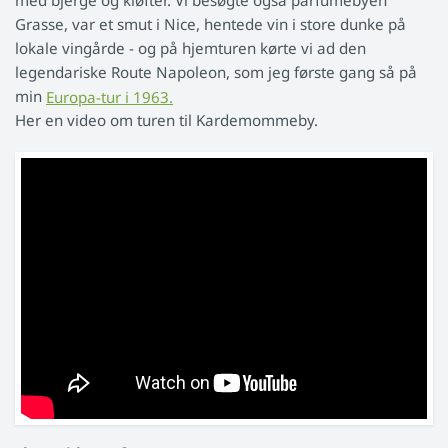
med bjerge og kløfter. Vi besøgte også parfumebyen
Grasse, var et smut i Nice, hentede vin i store dunke på
lokale vingårde - og på hjemturen kørte vi ad den
legendariske Route Napoleon, som jeg første gang så på
min
Europa-tur i 1963.
Her en video om turen til Kardemommeby.