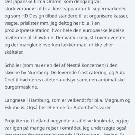
Det japanske firma Omron, som dengang var
storleverandør af bl.a. kasseapparater til supermarkeder,
og som HD Design tilbød standere til at organisere kasser,
vægte, prislister mm. Jeg deltog her bl.a. i en
produktpræsentation, hvor hele den europæiske ledelse
inviterede til showtime. Der var virkelig stil over eventen,
og der manglede hverken lækker mad, drikke eller
skåltaler.
Schöller (som nu er en del af Nestlé koncernen) i den
skønne by Nürnberg. De leverede frost catering, og Auto-
Chef tilbød deres cafeteria-udstyr samt den automatiske
burgermaskine.
Langnese i Hamburg, som er velkendt for bl.a. Magnum og
Eskimo is. Også her et emne for Auto-Chef's varer.
Projekterne i Letland begyndte at at blive konkrete, og jeg
var igen på mange rejser i området. Jeg undersøgte også
interessen for noget tilsvarende i Belarus og Ukraine. Se