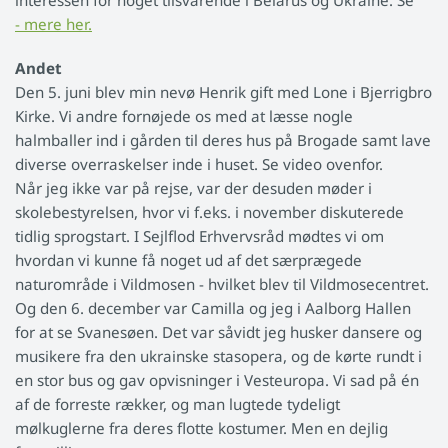
- mere her.
Andet
Den 5. juni blev min nevø Henrik gift med Lone i Bjerrigbro
Kirke. Vi andre fornøjede os med at læsse nogle
halmballer ind i gården til deres hus på Brogade samt lave
diverse overraskelser inde i huset. Se video ovenfor.
Når jeg ikke var på rejse, var der desuden møder i
skolebestyrelsen, hvor vi f.eks. i november diskuterede
tidlig sprogstart. I Sejlflod Erhvervsråd mødtes vi om
hvordan vi kunne få noget ud af det særprægede
naturområde i Vildmosen - hvilket blev til Vildmosecentret.
Og den 6. december var Camilla og jeg i Aalborg Hallen
for at se Svanesøen. Det var såvidt jeg husker dansere og
musikere fra den ukrainske stasopera, og de kørte rundt i
en stor bus og gav opvisninger i Vesteuropa. Vi sad på én
af de forreste rækker, og man lugtede tydeligt
mølkuglerne fra deres flotte kostumer. Men en dejlig