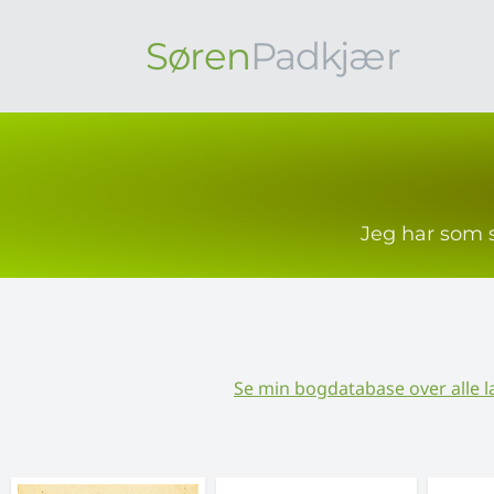
Søren
Padkjær
Jeg har som s
Se min bogdatabase over alle l